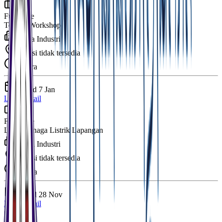
Full Time
Teknisi Workshop
Mitra Industri
Lokasi tidak tersedia
Segera
Posted
7 Jan
Lihat Detail
Full Time
Loker Tenaga Listrik Lapangan
Mitra Industri
Lokasi tidak tersedia
Segera
Posted
28 Nov
Lihat Detail