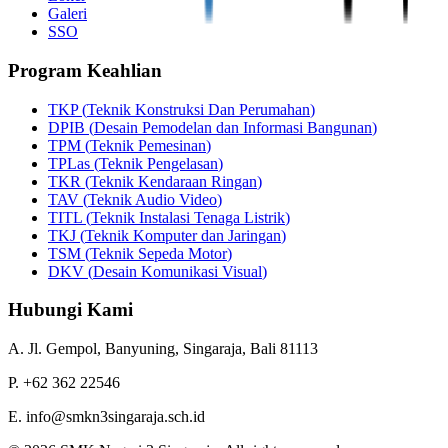
Galeri
SSO
Program Keahlian
TKP
(
Teknik Konstruksi Dan Perumahan
)
DPIB
(
Desain Pemodelan dan Informasi Bangunan
)
TPM
(
Teknik Pemesinan
)
TPLas
(
Teknik Pengelasan
)
TKR
(
Teknik Kendaraan Ringan
)
TAV
(
Teknik Audio Video
)
TITL
(
Teknik Instalasi Tenaga Listrik
)
TKJ
(
Teknik Komputer dan Jaringan
)
TSM
(
Teknik Sepeda Motor
)
DKV
(
Desain Komunikasi Visual
)
Hubungi Kami
A.
Jl. Gempol, Banyuning
,
Singaraja
,
Bali
81113
P.
+62 362 22546
E.
info@smkn3singaraja.sch.id