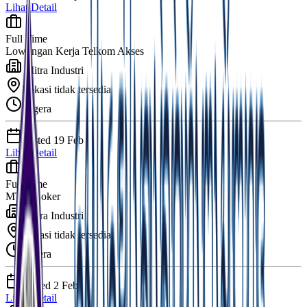
Lihat Detail
Full Time
Lowongan Kerja Telkom Akses
Mitra Industri
Lokasi tidak tersedia
Segera
Posted
19 Feb
Lihat Detail
Full Time
MTM Loker
Mitra Industri
Lokasi tidak tersedia
Segera
Posted
2 Feb
Lihat Detail