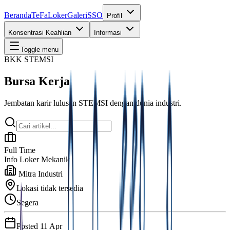
Beranda
TeFa
Loker
Galeri
SSO
Profil
Konsentrasi Keahlian
Informasi
Toggle menu
BKK STEMSI
Bursa Kerja
Jembatan karir lulusan STEMSI dengan dunia industri.
Full Time
Info Loker Mekanik
Mitra Industri
Lokasi tidak tersedia
Segera
Posted
11 Apr