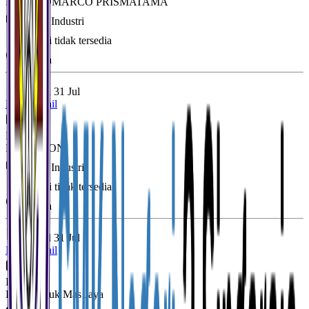
PT. INDOMARCO PRISMATAMA
Mitra Industri
Lokasi tidak tersedia
Segera
Posted
31 Jul
Lihat Detail
Full Time
POLYTRON
Mitra Industri
Lokasi tidak tersedia
Segera
Posted
31 Jul
Lihat Detail
Full Time
PT. Muncuk Mas Jaya