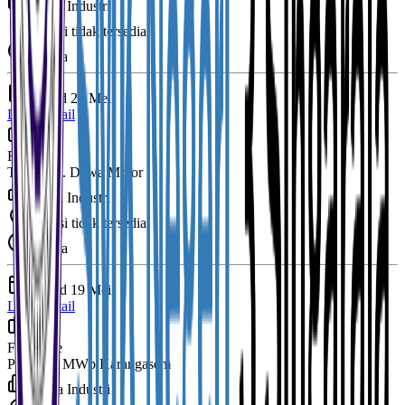
Mitra Industri
Lokasi tidak tersedia
Segera
Posted
26 Mei
Lihat Detail
Full Time
Toko UD. Dewa Motor
Mitra Industri
Lokasi tidak tersedia
Segera
Posted
19 Mei
Lihat Detail
Full Time
PLTS 25 MWp Karangasem
Mitra Industri