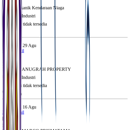
Full Time
Loker Mekanik Kendaraan Niaga
Mitra Industri
Lokasi tidak tersedia
Segera
Posted
29 Agu
Lihat Detail
Full Time
PT. BALI ANUGRAH PROPERTY
Mitra Industri
Lokasi tidak tersedia
Segera
Posted
16 Agu
Lihat Detail
Full Time