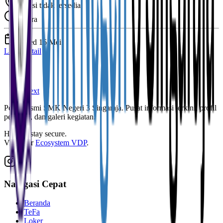
Lokasi tidak tersedia
Segera
Posted
16 Mei
Lihat Detail
1
2
Next
Portal resmi SMK Negeri 3 Singaraja. Pusat informasi terkini, profil
pengajar, dan galeri kegiatan.
Help us stay secure.
View our
Ecosystem VDP
.
Navigasi Cepat
Beranda
TeFa
Loker