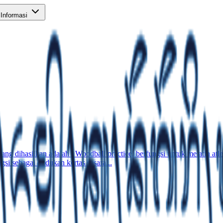
Informasi
ang dihasilkan adalah : Woodball practice, berfungsi untuk melatih 
i sebagai dudukan kertas sasara...