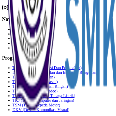
Navigasi Cepat
Beranda
TeFa
Loker
Galeri
SSO
Program Keahlian
TKP
(
Teknik Konstruksi Dan Perumahan
)
DPIB
(
Desain Pemodelan dan Informasi Bangunan
)
TPM
(
Teknik Pemesinan
)
TPLas
(
Teknik Pengelasan
)
TKR
(
Teknik Kendaraan Ringan
)
TAV
(
Teknik Audio Video
)
TITL
(
Teknik Instalasi Tenaga Listrik
)
TKJ
(
Teknik Komputer dan Jaringan
)
TSM
(
Teknik Sepeda Motor
)
DKV
(
Desain Komunikasi Visual
)