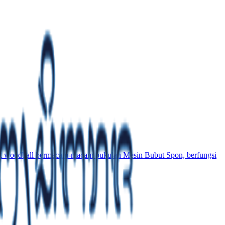
atlet woodball bermacam-macam pukulan Mesin Bubut Spon, berfungsi