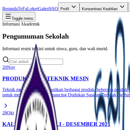
Beranda
TeFa
Loker
Galeri
SSO
Profil
Konsentrasi Keahlian
Toggle menu
Informasi Akademik
Pengumuman Sekolah
Informasi resmi terkini untuk siswa, guru, dan wali murid.
20
Nov
PRODUK HASIL TEKNIK MESIN
Teknik mesin telah menghasilkan berbagai produk, beberapa produk y
untuk membuat spon joran pancing Dudukan Sasaran Tembak, berfungs
28
Okt
KALENDER PKL JULI - DESEMBER 2021