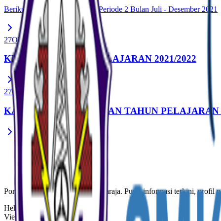
Berikut adalah Kalender PKL Periode 2 Bulan Juli - Desember 2021
27
Okt
KEGIATAN TAHUN PELAJARAN 2021/2022
27
Okt
KALENDER PENDIDIKAN TAHUN PELAJARAN 2
Previous
1
2
Portal resmi SMK Negeri 3 Singaraja. Pusat informasi terkini, profil p
Help us stay secure.
View our
Ecosystem VDP
.