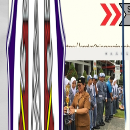
Berita Terbaru
Penandatanganan Memorandum of Understanding (MoU) Progra
5 Agu 2026
Morning Briefing 5 Agustus 2026
5 Agu 2026
SMK N 3 Singara Menerima Bantuan Corporate Social Responsi
5 Agu 2026
Kunjungan TIM Direktorat SMK
5 Agu 2026
Pengumuman Terbaru
STEMSI