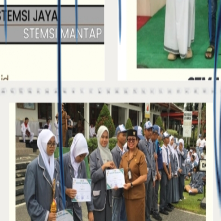
m Praktik Kerja Lapangan (PKL) bersama PT. Marthys Orthopa
bility (CSR)