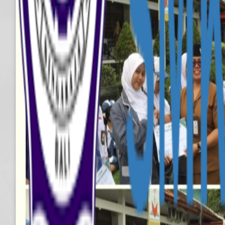
Prestasi Siswa SMK N 3 Singaraja Dalam LKS Provinsi Bali Ta
20 Mei 2026
Medali Perunggu Ajang Gema Lomba Matematika 2026
19 Feb 2026
Juara Lomba MuSabaqoh Tilawatil Quran 2026
2 Feb 2026
Portal resmi SMK Negeri 3 Singaraja. Pusat informasi terkini, profil p
Help us stay secure.
View our
Ecosystem VDP
.
Navigasi Cepat
Beranda
TeFa