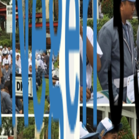
hun 2026
engajar, dan galeri kegiatan.