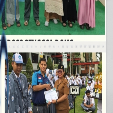
edic Indonesia