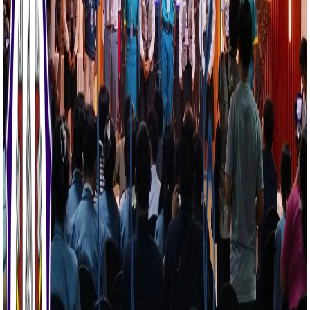
Berita Terbaru
Jumat Krida 7 Agustus 2026
7 Agu 2026
Penghargaan Dalam Rangka Program Swasembada Pangan
Berbasis Sekolah dari Yayasan Swatantra Pangan Nusantara
(YSPN)
7 Agu 2026
Pembersihan Sampah Plastik Oleh Kwartir Ranting Gerakan
Pramuka Buleleng
7 Agu 2026
Bantuan Corporate Social Responsibility (CSR) dari PT.
Marthys Orthopaedic
7 Agu 2026
Pengumuman Terbaru