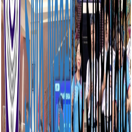
Prestasi SMK Negeri 3 Singaraja pada Ajang Talenta Lomba
Kompetensi Siswa (LKS) SMK Tingkat Nasional Tahun 2026
7 Agu 2026
Junior Sentinel Challenge 2026
8 Jul 2026
Prestasi Siswa SMK N 3 Singaraja Dalam LKS Provinsi Bali
Tahun 2026
20 Mei 2026
Medali Perunggu Ajang Gema Lomba Matematika 2026
19 Feb 2026
Portal resmi SMK Negeri 3 Singaraja. Pusat informasi terkini, profil
pengajar, dan galeri kegiatan.
Help us stay secure.
View our
Ecosystem VDP
.