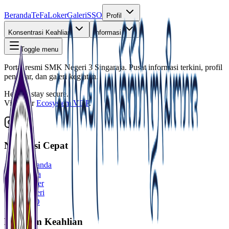
Beranda
TeFa
Loker
Galeri
SSO
Profil
Konsentrasi Keahlian
Informasi
Toggle menu
Portal resmi SMK Negeri 3 Singaraja. Pusat informasi terkini, profil
pengajar, dan galeri kegiatan.
Help us stay secure.
View our
Ecosystem VDP
.
Navigasi Cepat
Beranda
TeFa
Loker
Galeri
SSO
Program Keahlian