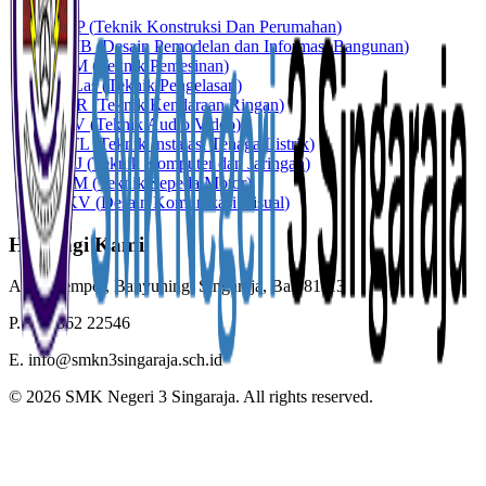
TKP
(
Teknik Konstruksi Dan Perumahan
)
DPIB
(
Desain Pemodelan dan Informasi Bangunan
)
TPM
(
Teknik Pemesinan
)
TPLas
(
Teknik Pengelasan
)
TKR
(
Teknik Kendaraan Ringan
)
TAV
(
Teknik Audio Video
)
TITL
(
Teknik Instalasi Tenaga Listrik
)
TKJ
(
Teknik Komputer dan Jaringan
)
TSM
(
Teknik Sepeda Motor
)
DKV
(
Desain Komunikasi Visual
)
Hubungi Kami
A.
Jl. Gempol, Banyuning
,
Singaraja
,
Bali
81113
P.
+62 362 22546
E.
info@smkn3singaraja.sch.id
©
2026
SMK Negeri 3 Singaraja
. All rights reserved.